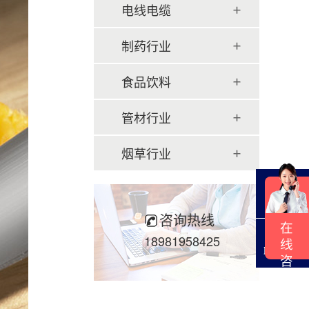
电线电缆
制药行业
食品饮料
管材行业
烟草行业
QQ咨询
咨询热线
在
18981958425
线
联系电话
咨
询